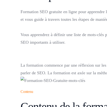
Formation SEO gratuite en ligne pour apprendre le
Refonte de site web
Avis clients
Le blog Profiscient
et vous guide à travers toutes les étapes de mani
Développez une présence en ligne moderne et op
Découvrez les avis de nos clients sur Google.
Restez informé des dernières tendances et meille
Vous apprendrez à définir une liste de mots-clés p
Toutes les ressources gratuites →
SEO importants à utiliser.
Réseaux sociaux
Contact et devis
Viralisez votre marque et générez des prospects 
Besoin d’aide ? Nous allons revenir vers vous au 
La formation commence par une réflexion sur les é
parler de SEO. La formation est axée sur la mét
Digimentor
Digimentor
Accédez à Digimentor.fr : cours et accompagnem
Accédez à Digimentor.fr : cours et accompagnem
Contenu
Contenu de la forma