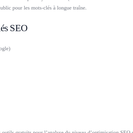
ic pour les mots-clés à longue traîne.
clés SEO
ogle)
outils gratuits pour l’analyse du niveau d’optimisation SEO 