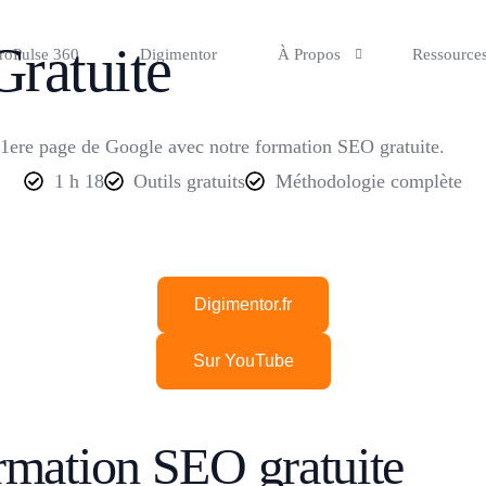
ratuite
roPulse 360
Digimentor
À Propos
Ressource
a 1ere page de Google avec notre formation SEO gratuite.
1 h 18
Outils gratuits
Méthodologie complète
 SEO ?
Digimentor.fr
e.
g digital.
Sur YouTube
ormation SEO gratuite
entable.
itement.