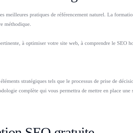
s meilleures pratiques de référencement naturel. La formation
ère méthodique.
timisée.
ures pratiques.
ertinente, à optimiser votre site web, à comprendre le SEO hor
à moindre coût.
plus vite.
léments stratégiques tels que le processus de prise de décisio
hodologie complète qui vous permettra de mettre en place une
ent personnalisé.
ent personnalisé.
tion SEO gratuite