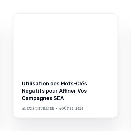
i ne vous cherchent pas
e.
meilleures pratiques.
 au plus vite.
Utilisation des Mots-Clés
Négatifs pour Affiner Vos
Campagnes SEA
pagnement personnalisé.
ALEXIS LHUILLIER
AOÛT 26, 2024