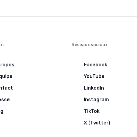
nt
Réseaux sociaux
propos
Facebook
équipe
YouTube
ntact
LinkedIn
esse
Instagram
og
TikTok
X (Twitter)